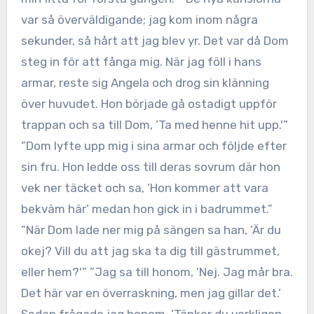
var så överväldigande; jag kom inom några
sekunder, så hårt att jag blev yr. Det var då Dom
steg in för att fånga mig. När jag föll i hans
armar, reste sig Angela och drog sin klänning
över huvudet. Hon började gå ostadigt uppför
trappan och sa till Dom, ’Ta med henne hit upp.'”
”Dom lyfte upp mig i sina armar och följde efter
sin fru. Hon ledde oss till deras sovrum där hon
vek ner täcket och sa, ’Hon kommer att vara
bekväm här’ medan hon gick in i badrummet.”
”När Dom lade ner mig på sängen sa han, ’Är du
okej? Vill du att jag ska ta dig till gästrummet,
eller hem?'” ”Jag sa till honom, ’Nej. Jag mår bra.
Det här var en överraskning, men jag gillar det.’