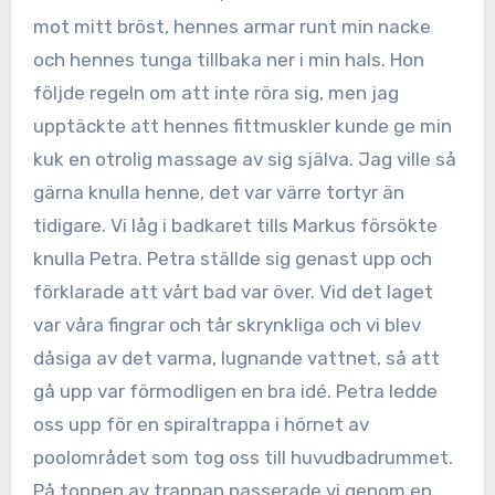
mot mitt bröst, hennes armar runt min nacke
och hennes tunga tillbaka ner i min hals. Hon
följde regeln om att inte röra sig, men jag
upptäckte att hennes fittmuskler kunde ge min
kuk en otrolig massage av sig själva. Jag ville så
gärna knulla henne, det var värre tortyr än
tidigare. Vi låg i badkaret tills Markus försökte
knulla Petra. Petra ställde sig genast upp och
förklarade att vårt bad var över. Vid det laget
var våra fingrar och tår skrynkliga och vi blev
dåsiga av det varma, lugnande vattnet, så att
gå upp var förmodligen en bra idé. Petra ledde
oss upp för en spiraltrappa i hörnet av
poolområdet som tog oss till huvudbadrummet.
På toppen av trappan passerade vi genom en