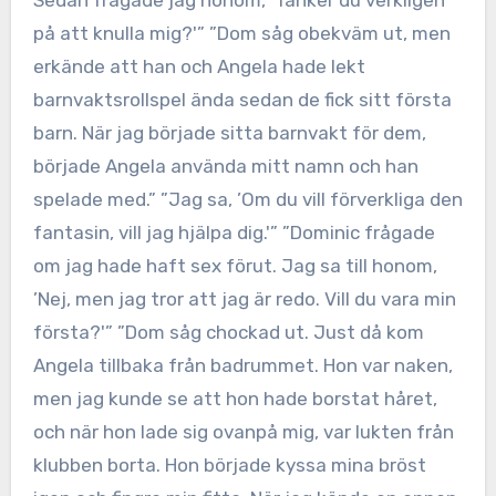
Sedan frågade jag honom, ’Tänker du verkligen
på att knulla mig?'” ”Dom såg obekväm ut, men
erkände att han och Angela hade lekt
barnvaktsrollspel ända sedan de fick sitt första
barn. När jag började sitta barnvakt för dem,
började Angela använda mitt namn och han
spelade med.” ”Jag sa, ’Om du vill förverkliga den
fantasin, vill jag hjälpa dig.'” ”Dominic frågade
om jag hade haft sex förut. Jag sa till honom,
’Nej, men jag tror att jag är redo. Vill du vara min
första?'” ”Dom såg chockad ut. Just då kom
Angela tillbaka från badrummet. Hon var naken,
men jag kunde se att hon hade borstat håret,
och när hon lade sig ovanpå mig, var lukten från
klubben borta. Hon började kyssa mina bröst