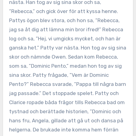
nästa. Han tog av sig sina skor och sa,
”Rebecca,” och gick över för att kyssa henne.
Pattys ögon blev stora, och hon sa, ”Rebecca,
jag sa åt dig att lämna min bror ifred!” Rebecca
log och sa, ”Hej, vi umgicks mycket, och han är
ganska het.” Patty var nästa. Hon tog av sig sina
skor och nämnde Owen. Sedan kom Rebecca,
som sa, ”Dominic Pento,” medan hon tog av sig
sina skor. Patty frågade, ”Vem är Dominic
Pento?” Rebecca svarade, ”Pappa till några barn
jag passade.” Det stoppade spelet. Patty och
Clarice ropade båda frågor tills Rebecca bad om
tystnad och berättade historien, ”Dominic och
hans fru, Angela, gillade att gå ut och dansa på
helgerna. De brukade inte komma hem förrän