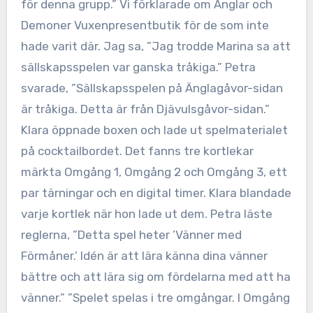
för denna grupp.” Vi förklarade om Änglar och
Demoner Vuxenpresentbutik för de som inte
hade varit där. Jag sa, ”Jag trodde Marina sa att
sällskapsspelen var ganska tråkiga.” Petra
svarade, ”Sällskapsspelen på Änglagåvor-sidan
är tråkiga. Detta är från Djävulsgåvor-sidan.”
Klara öppnade boxen och lade ut spelmaterialet
på cocktailbordet. Det fanns tre kortlekar
märkta Omgång 1, Omgång 2 och Omgång 3, ett
par tärningar och en digital timer. Klara blandade
varje kortlek när hon lade ut dem. Petra läste
reglerna, ”Detta spel heter ’Vänner med
Förmåner.’ Idén är att lära känna dina vänner
bättre och att lära sig om fördelarna med att ha
vänner.” ”Spelet spelas i tre omgångar. I Omgång