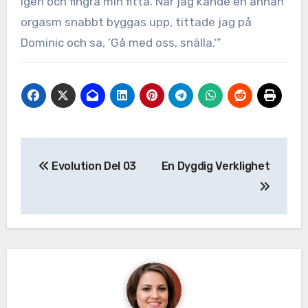
igen och fingra min fitta. När jag kände en annan
orgasm snabbt byggas upp, tittade jag på
Dominic och sa, ’Gå med oss, snälla.'”
Inläggsnavigering
Evolution Del 03
En Dygdig Verklighet