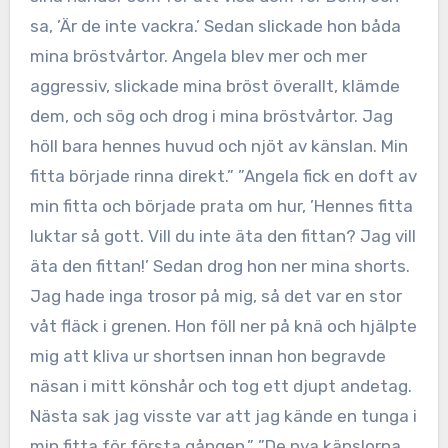
sa, ’Är de inte vackra.’ Sedan slickade hon båda
mina bröstvårtor. Angela blev mer och mer
aggressiv, slickade mina bröst överallt, klämde
dem, och sög och drog i mina bröstvårtor. Jag
höll bara hennes huvud och njöt av känslan. Min
fitta började rinna direkt.” ”Angela fick en doft av
min fitta och började prata om hur, ’Hennes fitta
luktar så gott. Vill du inte äta den fittan? Jag vill
äta den fittan!’ Sedan drog hon ner mina shorts.
Jag hade inga trosor på mig, så det var en stor
våt fläck i grenen. Hon föll ner på knä och hjälpte
mig att kliva ur shortsen innan hon begravde
näsan i mitt könshår och tog ett djupt andetag.
Nästa sak jag visste var att jag kände en tunga i
min fitta för första gången.” ”De nya känslorna