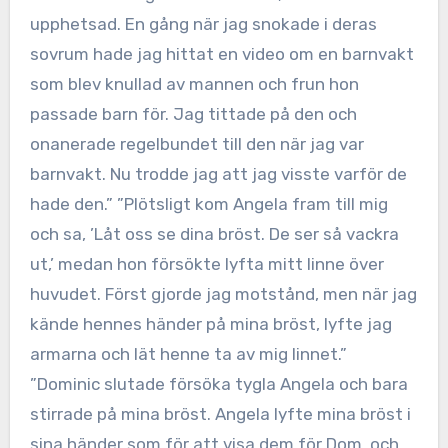
upphetsad. En gång när jag snokade i deras
sovrum hade jag hittat en video om en barnvakt
som blev knullad av mannen och frun hon
passade barn för. Jag tittade på den och
onanerade regelbundet till den när jag var
barnvakt. Nu trodde jag att jag visste varför de
hade den.” ”Plötsligt kom Angela fram till mig
och sa, ’Låt oss se dina bröst. De ser så vackra
ut,’ medan hon försökte lyfta mitt linne över
huvudet. Först gjorde jag motstånd, men när jag
kände hennes händer på mina bröst, lyfte jag
armarna och lät henne ta av mig linnet.”
”Dominic slutade försöka tygla Angela och bara
stirrade på mina bröst. Angela lyfte mina bröst i
sina händer som för att visa dem för Dom, och