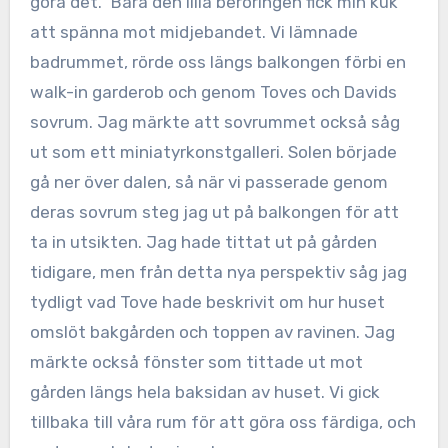
göra det.” Bara den lilla beröringen fick min kuk
att spänna mot midjebandet. Vi lämnade
badrummet, rörde oss längs balkongen förbi en
walk-in garderob och genom Toves och Davids
sovrum. Jag märkte att sovrummet också såg
ut som ett miniatyrkonstgalleri. Solen började
gå ner över dalen, så när vi passerade genom
deras sovrum steg jag ut på balkongen för att
ta in utsikten. Jag hade tittat ut på gården
tidigare, men från detta nya perspektiv såg jag
tydligt vad Tove hade beskrivit om hur huset
omslöt bakgården och toppen av ravinen. Jag
märkte också fönster som tittade ut mot
gården längs hela baksidan av huset. Vi gick
tillbaka till våra rum för att göra oss färdiga, och