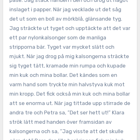
påse. Jag stack handen i den och drog ut något
inslaget i papper. När jag vecklade ut det såg
det ut som en boll av mörkblå, glänsande tyg.
Jag sträckte ut tyget och upptäckte att det var
ett par nylonkalsonger som de manliga
stripporna bär. Tyget var mycket slätt och
mjukt. När jag drog på mig kalsongerna sträckte
sig tyget tätt, kramade min rumpa och kupade
min kuk och mina bollar. Det kändes som en
varm hand som tryckte min halvstyva kuk mot
min kropp. Det fick också min kuk och mina bollar
att se enorma ut. När jag tittade upp stirrade de
andra tre och Petra sa, ”Det ser hett ut!” Klara
strök lätt med handen över framsidan av
kalsongerna och sa, ”Jag visste att det skulle