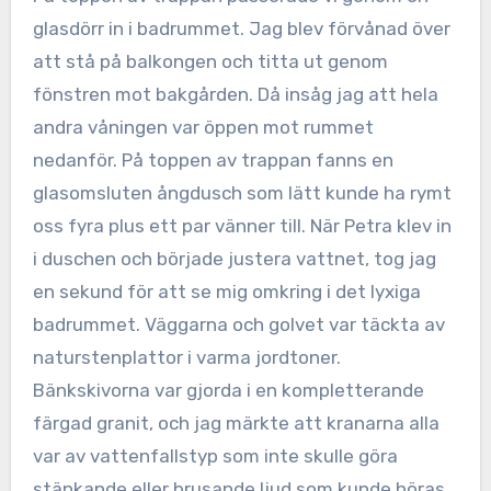
glasdörr in i badrummet. Jag blev förvånad över
att stå på balkongen och titta ut genom
fönstren mot bakgården. Då insåg jag att hela
andra våningen var öppen mot rummet
nedanför. På toppen av trappan fanns en
glasomsluten ångdusch som lätt kunde ha rymt
oss fyra plus ett par vänner till. När Petra klev in
i duschen och började justera vattnet, tog jag
en sekund för att se mig omkring i det lyxiga
badrummet. Väggarna och golvet var täckta av
naturstenplattor i varma jordtoner.
Bänkskivorna var gjorda i en kompletterande
färgad granit, och jag märkte att kranarna alla
var av vattenfallstyp som inte skulle göra
stänkande eller brusande ljud som kunde höras