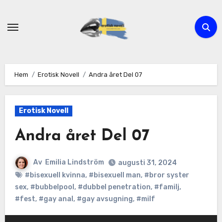
Hoppa
till
innehåll
Hem
Erotisk Novell
Andra året Del 07
Erotisk Novell
Andra året Del 07
Av
Emilia Lindström
augusti 31, 2024
#bisexuell kvinna
,
#bisexuell man
,
#bror syster
sex
,
#bubbelpool
,
#dubbel penetration
,
#familj
,
#fest
,
#gay anal
,
#gay avsugning
,
#milf