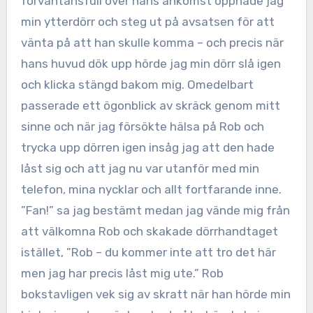
förväntansfull över hans ankomst öppnade jag
min ytterdörr och steg ut på avsatsen för att
vänta på att han skulle komma – och precis när
hans huvud dök upp hörde jag min dörr slå igen
och klicka stängd bakom mig. Omedelbart
passerade ett ögonblick av skräck genom mitt
sinne och när jag försökte hälsa på Rob och
trycka upp dörren igen insåg jag att den hade
låst sig och att jag nu var utanför med min
telefon, mina nycklar och allt fortfarande inne.
”Fan!” sa jag bestämt medan jag vände mig från
att välkomna Rob och skakade dörrhandtaget
istället, ”Rob – du kommer inte att tro det här
men jag har precis låst mig ute.” Rob
bokstavligen vek sig av skratt när han hörde min