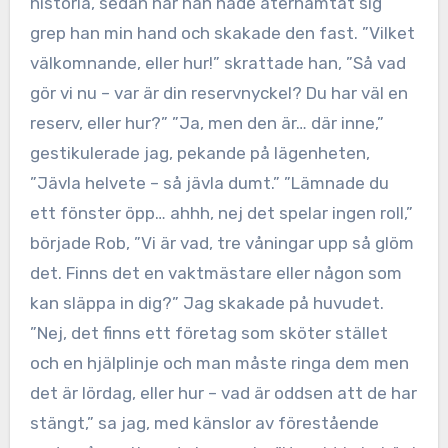
historia, sedan när han hade återhämtat sig
grep han min hand och skakade den fast. ”Vilket
välkomnande, eller hur!” skrattade han, ”Så vad
gör vi nu – var är din reservnyckel? Du har väl en
reserv, eller hur?” ”Ja, men den är… där inne,”
gestikulerade jag, pekande på lägenheten,
”Jävla helvete – så jävla dumt.” ”Lämnade du
ett fönster öpp… ahhh, nej det spelar ingen roll,”
började Rob, ”Vi är vad, tre våningar upp så glöm
det. Finns det en vaktmästare eller någon som
kan släppa in dig?” Jag skakade på huvudet.
”Nej, det finns ett företag som sköter stället
och en hjälplinje och man måste ringa dem men
det är lördag, eller hur – vad är oddsen att de har
stängt,” sa jag, med känslor av förestående