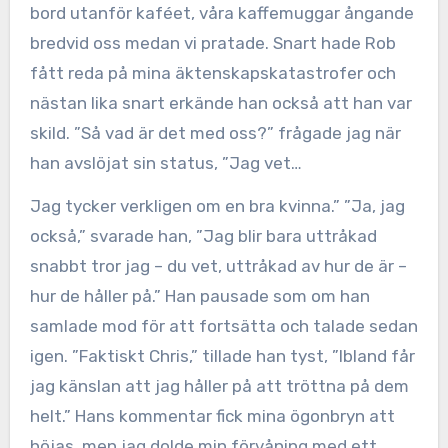
bord utanför kaféet, våra kaffemuggar ångande
bredvid oss medan vi pratade. Snart hade Rob
fått reda på mina äktenskapskatastrofer och
nästan lika snart erkände han också att han var
skild. ”Så vad är det med oss?” frågade jag när
han avslöjat sin status, ”Jag vet…
Jag tycker verkligen om en bra kvinna.” ”Ja, jag
också,” svarade han, ”Jag blir bara uttråkad
snabbt tror jag – du vet, uttråkad av hur de är –
hur de håller på.” Han pausade som om han
samlade mod för att fortsätta och talade sedan
igen. ”Faktiskt Chris,” tillade han tyst, ”Ibland får
jag känslan att jag håller på att tröttna på dem
helt.” Hans kommentar fick mina ögonbryn att
höjas, men jag dolde min förvåning med ett