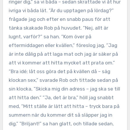
ringer dig,” sa vi båda – sedan skrattade vi åt hur
ivriga vi båda lät. ”Är du upptagen på lördag?”
frågade jag och efter en snabb paus för att
tänka skakade Rob på huvudet. ”Nej, allt är
lugnt, varför?” sa han. ”Kom över på
eftermiddagen eller kvällen,” föreslog jag, ”Jag
är inte dålig på att laga mat och jag är säker på
att vi kommer att hitta mycket att prata om.”
”Bra idé; låt oss göra det på kvällen då – säg
klockan sex,” svarade Rob och tittade sedan på
sin klocka, ”Skicka mig din adress – jag ska se till
att hitta den.” ”Ja, det är bra,” höll jag snabbt
med, ”Mitt ställe är lätt att hitta – tryck bara på
summern när du kommer dit så släpper jag in
dig.” ”Briljant!” sa han glatt, och tillade sedan,