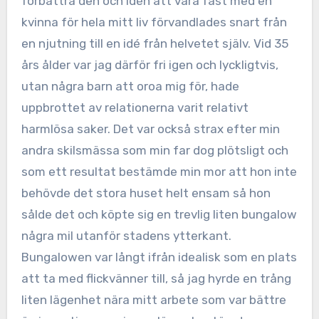
förbättra den och idén att vara fast med en
kvinna för hela mitt liv förvandlades snart från
en njutning till en idé från helvetet själv. Vid 35
års ålder var jag därför fri igen och lyckligtvis,
utan några barn att oroa mig för, hade
uppbrottet av relationerna varit relativt
harmlösa saker. Det var också strax efter min
andra skilsmässa som min far dog plötsligt och
som ett resultat bestämde min mor att hon inte
behövde det stora huset helt ensam så hon
sålde det och köpte sig en trevlig liten bungalow
några mil utanför stadens ytterkant.
Bungalowen var långt ifrån idealisk som en plats
att ta med flickvänner till, så jag hyrde en trång
liten lägenhet nära mitt arbete som var bättre