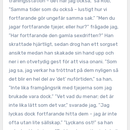
träningsstation – det har jag också,” sa Rob,
”Samma tider som du också – lustigt hur vi
fortfarande gör ungefär samma sak.” ”Men du
jagar fortfarande tjejer, eller hur?” frågade jag,
”Har fortfarande den gamla sexdriften?” Han
skrattade hjärtligt, sedan drog han ett sorgset
ansikte medan han skakade sin hand upp och
ner i en otvetydig gest för att visa onani. ”Som
jag sa, jag verkar ha tröttnat på dem nyligen så
det blir en hel del av ’det’ nuförtiden,” sa han,
”Inte lika framgångsrik med tjejerna som jag
brukade vara dock.” ”Vet vad du menar; det är
inte lika lätt som det var,” svarade jag, ”Jag
lyckas dock fortfarande hitta dem – jag är inte
ofta utan lite sällskap.” ”Lyckans ost!” sa han