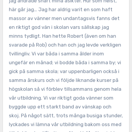
jag ändrade snart mina åsikter. Hur som helst,
här går jag… Jag har aldrig varit en som haft
massor av vänner men undantagsvis fanns det
en riktigt god vän i skolan vars sällskap jag
minns tydligt. Han hette Robert (även om han
svarade på Rob) och han och jag levde verkligen
tvillingliv. Vi var båda i samma ålder inom
ungefär en månad; vi bodde båda i samma by; vi
gick på samma skola; var uppenbarligen också i
samma årskurs och vi följde liknande kurser på
högskolan så vi förblev tillsammans genom hela
vår utbildning. Vi var riktigt goda vänner som
byggde upp ett starkt band av vänskap och
skoj. På något sätt, trots många busiga stunder,
lyckades vi lämna vår utbildning bakom oss med