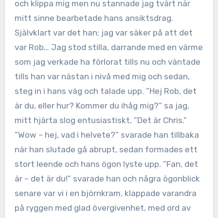
och klippa mig men nu stannade jag tvärt när
mitt sinne bearbetade hans ansiktsdrag.
Självklart var det han; jag var säker på att det
var Rob… Jag stod stilla, darrande med en värme
som jag verkade ha förlorat tills nu och väntade
tills han var nästan i nivå med mig och sedan,
steg in i hans väg och talade upp. ”Hej Rob, det
är du, eller hur? Kommer du ihåg mig?” sa jag,
mitt hjärta slog entusiastiskt, ”Det är Chris.”
”Wow – hej, vad i helvete?” svarade han tillbaka
när han slutade gå abrupt, sedan formades ett
stort leende och hans ögon lyste upp. ”Fan, det
är – det är du!” svarade han och några ögonblick
senare var vi i en björnkram, klappade varandra
på ryggen med glad övergivenhet, med ord av