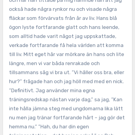
och när han tittade på mig nämnde han att jag
också hade några rynkor nu och visade några
fläckar som förvärvats från år av liv. Hans blå
ögon lyste fortfarande glatt och hans leende,
som alltid hade varit något jag uppskattade,
verkade fortfarande få hela världen att komma
till liv. Mitt eget hår var mörkare än hans och lite
längre, men vi var båda renrakade och
tillsammans såg vi bra ut. ”Vi håller oss bra, eller
hur?” frågade han och jag höll med med en nick.
”Definitivt. Jag använder mina egna
träningsredskap nästan varje dag,” sa jag, ”Kan
inte hålla jämna steg med ungdomarna lika lätt
nu men jag tränar fortfarande hårt – jag gör det
hemma nu.” ”Hah, du har din egen