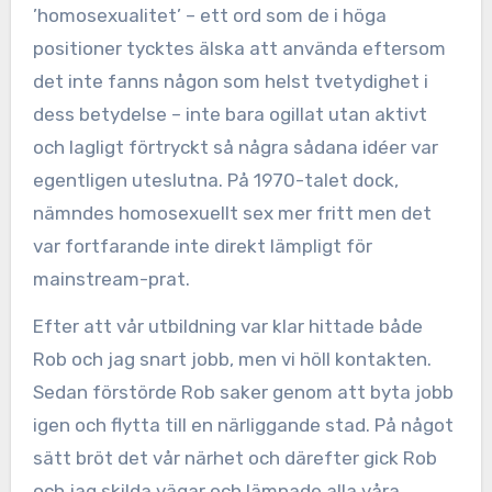
’homosexualitet’ – ett ord som de i höga
positioner tycktes älska att använda eftersom
det inte fanns någon som helst tvetydighet i
dess betydelse – inte bara ogillat utan aktivt
och lagligt förtryckt så några sådana idéer var
egentligen uteslutna. På 1970-talet dock,
nämndes homosexuellt sex mer fritt men det
var fortfarande inte direkt lämpligt för
mainstream-prat.
Efter att vår utbildning var klar hittade både
Rob och jag snart jobb, men vi höll kontakten.
Sedan förstörde Rob saker genom att byta jobb
igen och flytta till en närliggande stad. På något
sätt bröt det vår närhet och därefter gick Rob
och jag skilda vägar och lämnade alla våra