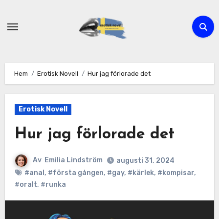
Hoppa
till
innehåll
Hem
Erotisk Novell
Hur jag förlorade det
Erotisk Novell
Hur jag förlorade det
Av
Emilia Lindström
augusti 31, 2024
#anal
,
#första gången
,
#gay
,
#kärlek
,
#kompisar
,
#oralt
,
#runka