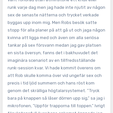
runk varje dag men jag hade inte njutit av någon
sex de senaste nätterna och trycket verkade
byggas upp inom mig. Men Robs besök satte
stopp för alla planer på att gå ut och jaga någon
kvinna att ligga med och även om alla seriösa
tankar på sex försvann medan jag gav platsen
en sista översyn, fanns det i bakhuvudet det
imaginära scenariot av en tillfredsställande
runk-session kvar. Vi hade kommit överens om
att Rob skulle komma över vid ungefär sex och
precis i tid ljöd summern och hans röst kom
genom det skrälliga högtalarsystemet. ”Tryck
bara på knappen så låser dörren upp sig,” sa jag i
mikrofonen, ”Uppför trapporna till toppen.” Ivrigt